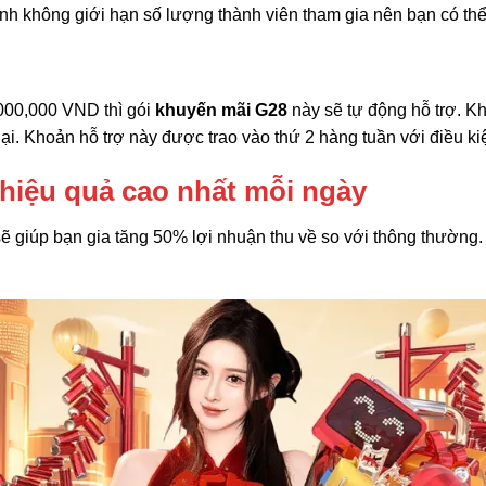
ình không giới hạn số lượng thành viên tham gia nên bạn có thể
000,000 VND thì gói
khuyến mãi G28
này sẽ tự động hỗ trợ. K
. Khoản hỗ trợ này được trao vào thứ 2 hàng tuần với điều kiệ
hiệu quả cao nhất mỗi ngày
 giúp bạn gia tăng 50% lợi nhuận thu về so với thông thường.