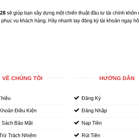
28
sẽ giúp bạn xây dựng một chiến thuật đầu tư tài chính khôn
 phục vụ khách hàng. Hãy nhanh tay đăng ký tài khoản ngay hôm
VỀ CHÚNG TÔI
HƯỚNG DẪN
Thiệu
Đăng Ký
Khoản Điều Kiện
Đăng Nhập
 Sách Bảo Mật
Nạp Tiền
Trừ Trách Nhiệm
Rút Tiền