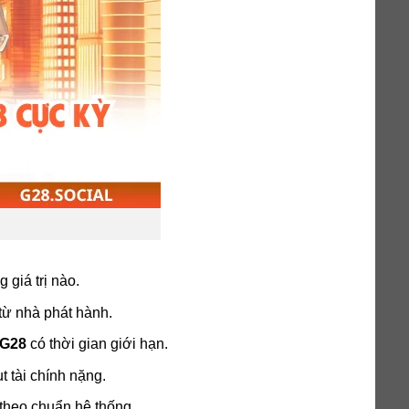
 giá trị nào.
từ nhà phát hành.
G28
có thời gian giới hạn.
t tài chính nặng.
theo chuẩn hệ thống.