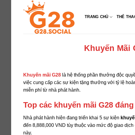
Skip
to
TRANG CHỦ
THỂ THA
content
Khuyến Mãi G
Khuyến mãi G28
là hệ thống phần thưởng độc quyền
việc cung cấp các sự kiện tặng thưởng với tỷ lệ hoà
miễn phí từ nhà phát hành.
Top các khuyến mãi G28 đáng 
Nhà phát hành hiện đang triển khai 5 sự kiện
khuyế
đến 8,888,000 VND tùy thuộc vào mức độ giao dịch c
này.