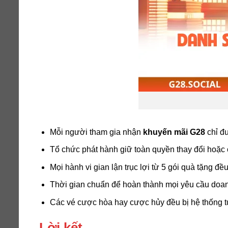
Mỗi người tham gia nhận
khuyến
mãi
G28
chỉ đ
Tổ chức phát hành giữ toàn quyền thay đổi hoặc
Mọi hành vi gian lận trục lợi từ 5 gói quà tặng đề
Thời gian chuẩn để hoàn thành mọi yêu cầu doanh
Các vé cược hòa hay cược hủy đều bị hệ thống tự đ
Lời kết