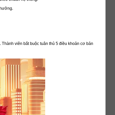
 thưởng.
. Thành viên bắt buộc tuân thủ 5 điều khoản cơ bản