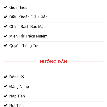
Giới Thiệu
Điều Khoản Điều Kiện
Chính Sách Bảo Mật
Miễn Trừ Trách Nhiệm
Quyền Riêng Tư
HƯỚNG DẪN
Đăng Ký
Đăng Nhập
Nạp Tiền
Rút Tiền