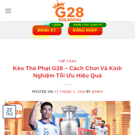
Skip
to
content
ĐĂNG KÝ
ĐĂNG NHẬP
THỂ THAO
Kèo Thẻ Phạt G28 – Cách Chơi Và Kinh
Nghiệm Tối Ưu Hiệu Quả
POSTED ON
22 THÁNG 3, 2026
BY
ADMIN
22
Th3