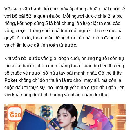
Về cách vận hành, trò chơi này áp dụng chuẩn luật quốc tế
với bộ bài 52 lá quen thuộc. Mỗi người được chia 2 lá bài
riêng, kết hợp cùng 5 lá bài chung lần lượt lật ra sau các
vòng cược. Trong suốt quá trình đó, người chơi sẽ đưa ra
quyết định tố, theo hoặc dừng dựa trên bài mình đang có
và chiến lược đã tính toán từ trước.
Khi ván bài bước vào giai đoạn cuối, những người còn trụ
lại sẽ lật bài để phân định thắng thua. Toàn bộ tiền thưởng
sẽ thuộc về người sở hữu tay bài mạnh nhất. Có thể thấy,
Poker
không chỉ đơn thuần là trò chơi may rủi, mà còn là
cuộc đấu trí thực sự, nơi mỗi quyết định cược đều gắn liền
với khả năng đọc tình huống và phán đoán đối thủ.