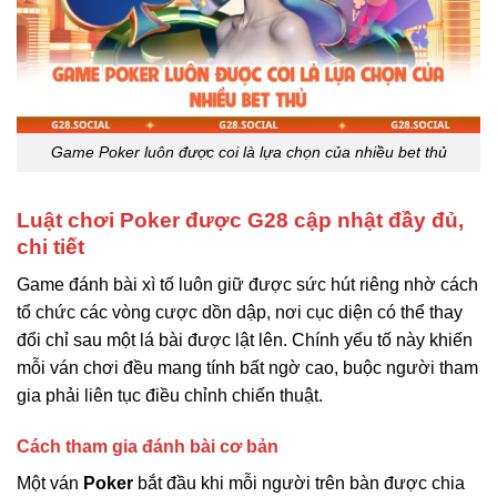
Game Poker luôn được coi là lựa chọn của nhiều bet thủ
Luật chơi Poker được G28 cập nhật đầy đủ,
chi tiết
Game đánh bài xì tố luôn giữ được sức hút riêng nhờ cách
tổ chức các vòng cược dồn dập, nơi cục diện có thể thay
đổi chỉ sau một lá bài được lật lên. Chính yếu tố này khiến
mỗi ván chơi đều mang tính bất ngờ cao, buộc người tham
gia phải liên tục điều chỉnh chiến thuật.
Cách tham gia đánh bài cơ bản
Một ván
Poker
bắt đầu khi mỗi người trên bàn được chia