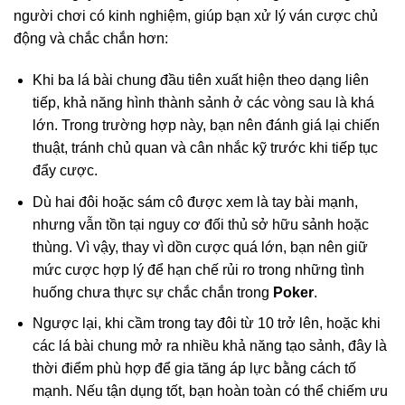
người chơi có kinh nghiệm, giúp bạn xử lý ván cược chủ
động và chắc chắn hơn:
Khi ba lá bài chung đầu tiên xuất hiện theo dạng liên
tiếp, khả năng hình thành sảnh ở các vòng sau là khá
lớn. Trong trường hợp này, bạn nên đánh giá lại chiến
thuật, tránh chủ quan và cân nhắc kỹ trước khi tiếp tục
đẩy cược.
Dù hai đôi hoặc sám cô được xem là tay bài mạnh,
nhưng vẫn tồn tại nguy cơ đối thủ sở hữu sảnh hoặc
thùng. Vì vậy, thay vì dồn cược quá lớn, bạn nên giữ
mức cược hợp lý để hạn chế rủi ro trong những tình
huống chưa thực sự chắc chắn trong
Poker
.
Ngược lại, khi cầm trong tay đôi từ 10 trở lên, hoặc khi
các lá bài chung mở ra nhiều khả năng tạo sảnh, đây là
thời điểm phù hợp để gia tăng áp lực bằng cách tố
mạnh. Nếu tận dụng tốt, bạn hoàn toàn có thể chiếm ưu