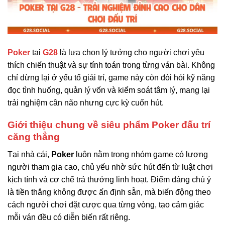
Poker
tại
G28
là lựa chọn lý tưởng cho người chơi yêu
thích chiến thuật và sự tính toán trong từng ván bài. Không
chỉ dừng lại ở yếu tố giải trí, game này còn đòi hỏi kỹ năng
đọc tình huống, quản lý vốn và kiểm soát tâm lý, mang lại
trải nghiệm cân não nhưng cực kỳ cuốn hút.
Giới thiệu chung về siêu phẩm Poker đấu trí
căng thẳng
Tại nhà cái,
Poker
luôn nằm trong nhóm game có lượng
người tham gia cao, chủ yếu nhờ sức hút đến từ luật chơi
kịch tính và cơ chế trả thưởng linh hoạt. Điểm đáng chú ý
là tiền thắng không được ấn định sẵn, mà biến động theo
cách người chơi đặt cược qua từng vòng, tạo cảm giác
mỗi ván đều có diễn biến rất riêng.