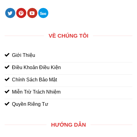
VỀ CHÚNG TÔI
Giới Thiệu
Điều Khoản Điều Kiện
Chính Sách Bảo Mật
Miễn Trừ Trách Nhiệm
Quyền Riêng Tư
HƯỚNG DẪN