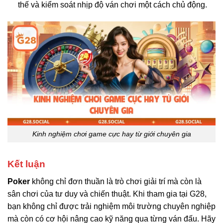
thế và kiểm soát nhịp độ ván chơi một cách chủ động.
Kinh nghiệm chơi game cực hay từ giới chuyên gia
Kết luận
Poker
không chỉ đơn thuần là trò chơi giải trí mà còn là
sân chơi của tư duy và chiến thuật. Khi tham gia tại G28,
bạn không chỉ được trải nghiệm môi trường chuyên nghiệp
mà còn có cơ hội nâng cao kỹ năng qua từng ván đấu. Hãy