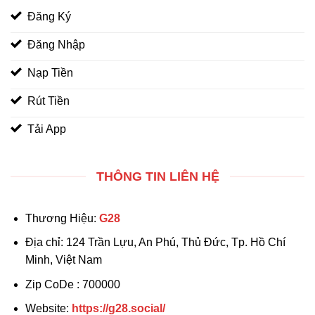
Đăng Ký
Đăng Nhập
Nạp Tiền
Rút Tiền
Tải App
THÔNG TIN LIÊN HỆ
Thương Hiệu:
G28
Địa chỉ:
124 Trần Lựu, An Phú, Thủ Đức, Tp. Hồ Chí
Minh, Việt Nam
Zip CoDe :
700000
Website:
https://g28.social/