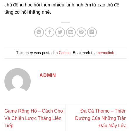
chủ động học hỏi thêm nhiều kinh nghiệm từ cao thủ để
tăng cơ hội thắng nhé.
This entry was posted in
Casino
. Bookmark the
permalink
.
ADMIN
Game Rồng Hổ – Cách Chơi
Đá Gà Thomo – Thiên
Và Chiến Lược Thắng Liên
Đường Của Những Trận
Tiếp
Đấu Nảy Lửa